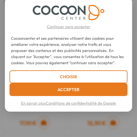
Quatuor Vigne Rouge Circulation
Santé Verte
Bio 20 Ampoules + 10 Ampoules
Circulymphe 30 Comprimés
Offertes
17,95 €
10,70 €
Continuer sans accepter
Cocooncenter et ses partenaires utilisent des cookies pour
améliorer votre expérience, analyser notre trafic et vous
proposer des contenus et des publicités personnalisés. En
cliquant sur "Accepter", vous consentez à l'utilisation de tous les
cookies. Vous pouvez également "continuer sans accepter".
CHOISIR
ACCEPTER
S.I.D Nutrition
Santé Verte
En savoir plus
Conditions de confidentialité de Google
Circulation Vigne Rouge 90
Circulymphe Complexe H 20
Gélules
Sticks
17,10 €
12,30 €