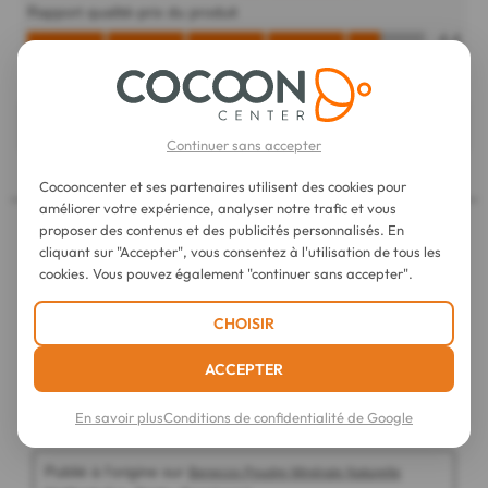
Continuer sans accepter
Cocooncenter et ses partenaires utilisent des cookies pour
améliorer votre expérience, analyser notre trafic et vous
proposer des contenus et des publicités personnalisés. En
cliquant sur "Accepter", vous consentez à l'utilisation de tous les
cookies. Vous pouvez également "continuer sans accepter".
CHOISIR
ACCEPTER
En savoir plus
Conditions de confidentialité de Google