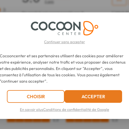
Continuer sans accepter
Cocooncenter et ses partenaires utilisent des cookies pour améliorer
votre expérience, analyser notre trafic et vous proposer des contenus
et des publicités personnalisés. En cliquant sur "Accepter", vous
consentez à l'utilisation de tous les cookies. Vous pouvez également
"continuer sans accepter".
CHOISIR
ACCEPTER
En savoir plus
Conditions de confidentialité de Google