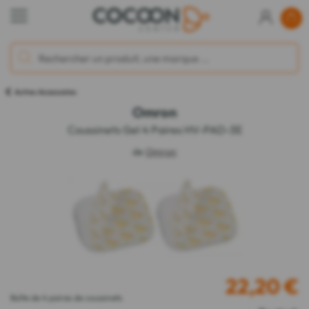
Autres Accessoires
Omron
Coussinets Gel 4 Paires HV-PAD-3E
de
Omron
22,20
€
Boîte de 4 paires de coussinets