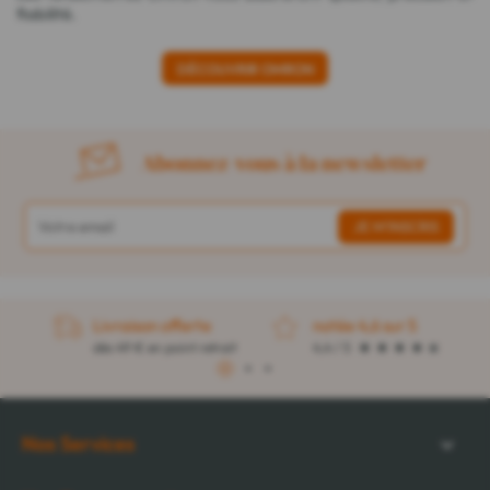
fiabilité.
DÉCOUVRIR OMRON
Abonnez-vous à la newsletter
Livraison offerte
notée 4,6 sur 5
dès 49 € en point retrait
4,4 / 5
1
2
3
Nos Services