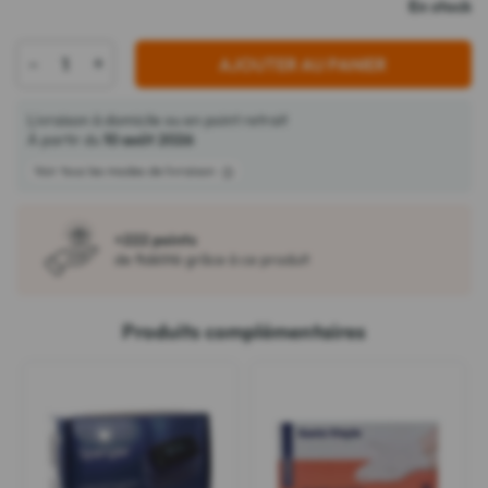
En stock
-
+
AJOUTER AU PANIER
Livraison à domicile ou en point retrait
À partir du
10 août 2026
Voir tous les modes de livraison
+222 points
de fidélité grâce à ce produit
Produits complémentaires