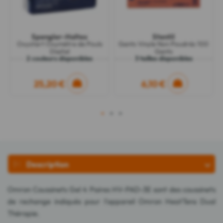
Spengler-Holtex
Stentil
Oxystart Oxymètre de Pouls
Gants Vinyle Non Poudrés 100
Digital
Gants
2 couleurs disponibles
3 tailles disponibles
25,20 €
6,10 €
1
2
3
Description
Omron Coussinets Gel 4 Paires HV-PAD-3E sont des coussinets
de rechange indiqués pour l'appareil Omron HeatTens Dual
Thérapie.