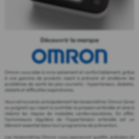
Découvrir la marque
Omron vous aide à vivre sainement et confortablement, grâce
à une gamme de produits visant à prévenir et améliorer les
problèmes de santé les plus courants : hypertension, diabète,
obésité et difficultés respiratoires.
Vous retrouverez principalement les tensiomètres Omron (bras
ou poignet) qui visent à contrôler la pression artérielle et ainsi à
réduire les risques de maladies cardiovasculaires. En effet,
l'automesure régulière de l'hypertension artérielle est un
élément essentiel dans tout programme de prévention.
Les tensiomètres Omron vous assureront qualité, précision et