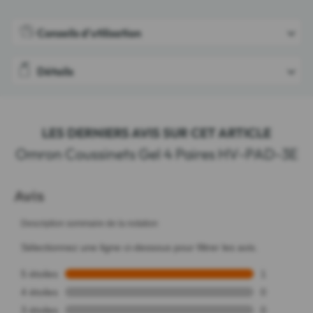
Conseils d'utilisation
Détails
LES DERNIERS AVIS SUR CET ARTICLE
Omron Coussinets Gel 4 Paires HV-PAD-3E