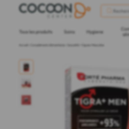
Com
Tous les produits
Soins
Hygiene
ali
Accueil
>
Compléments Alimentaires
>
Sexualité
>
Vigueur Masculine