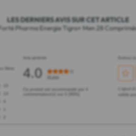
LES DERNIERS AVIS SUR CET ARTICLE
Forté Pharma Energie Tigra+ Men 28 Comprimé