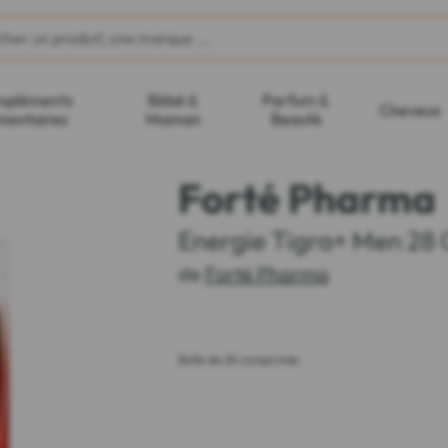
pléments
Bébé &
Parfum &
Cheveux
mentaires
Maman
Beauté
Forté Pharma
Energie Tigra+ Men 28
de
Forté Pharma
Boîte de 28 comprimés