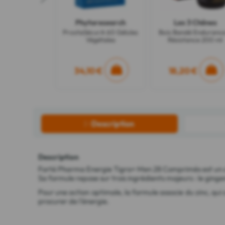
Phytoresearch
Les 3 Chênes
ProstaSécurA 60 Gélules
Bois Bandé Enduranc
Végétales
Résistance 200 ml
34,10 €
18,20 €
Description
Description
Forté Pharma Energie Tigra+ Men 28 Comprimés est un c
Sa formule repose sur trois ingrédients majeurs : le ging
Pour une action optimale, la formule associe du zinc, qu
procurer de l'énergie.