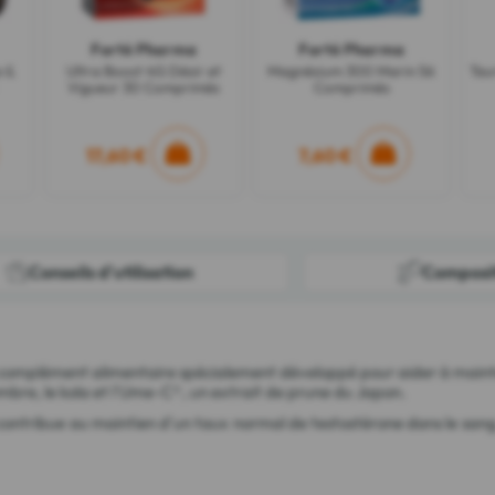
Forté Pharma
Forté Pharma
e &
Ultra Boost 4G Désir et
Magnésium 300 Marin 56
Tau
Vigueur 30 Comprimés
Comprimés
17,60 €
7,60 €
Conseils d'utilisation
Composi
omplément alimentaire spécialement développé pour aider à mainten
embre, le kola et l'Ume-C®, un extrait de prune du Japon.
i contribue au maintien d'un taux normal de testostérone dans le sang