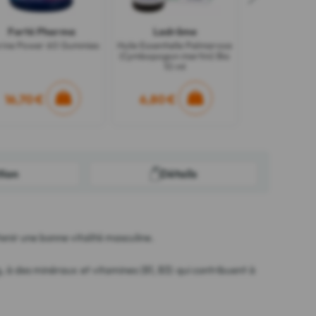
Forté Pharma
Ladrôme
rine Power 60 Gummies
Huile Essentielle Palmarosa
(Cymbopogon martini) Bio
10 ml
16,70 €
6,80 €
tion
Détails
ir une bonne vitalité masculine.
, à des minéraux et vitamines (B1, B3) qui contribuent à