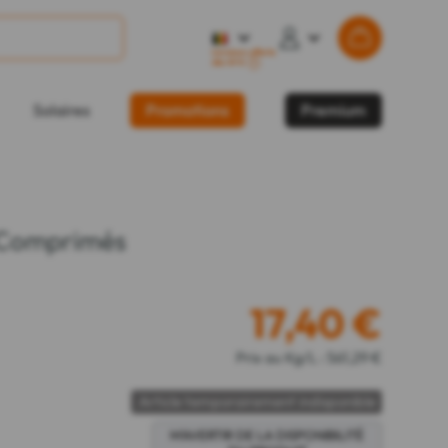
Livraison offerte
dès 49 €
?
Solaires
Promotions
Premium
 Comprimés
17,40
€
Prix au Kg/L : 561,29 €
Article temporairement indisponible