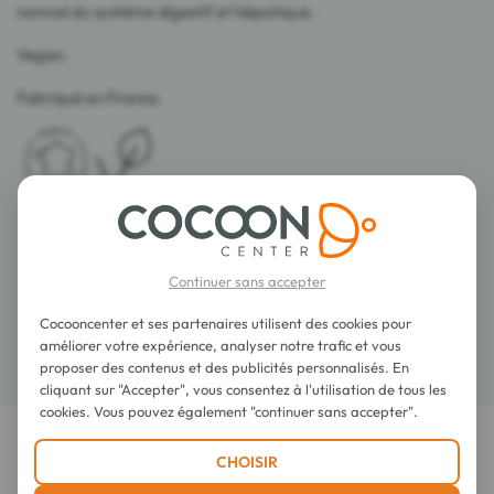
normal du système digestif et hépatique.
Vegan.
Fabriqué en France.
Conseils d'utilisation
Continuer sans accepter
Composition
Cocooncenter et ses partenaires utilisent des cookies pour
améliorer votre expérience, analyser notre trafic et vous
Détails
proposer des contenus et des publicités personnalisés. En
cliquant sur "Accepter", vous consentez à l'utilisation de tous les
cookies. Vous pouvez également "continuer sans accepter".
LES DERNIERS AVIS SUR CET ARTICLE
CHOISIR