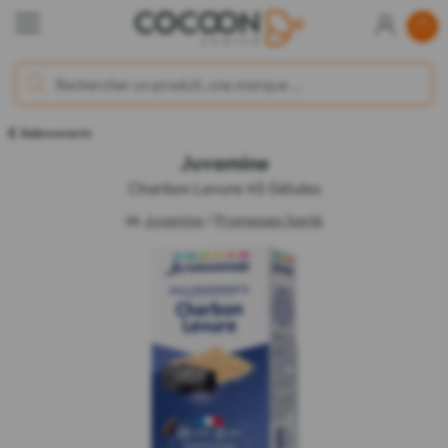
Ballonnements
Juvamine
Charbon Levure 45 Gélules
de
Juvamine
/
Promesses Santé