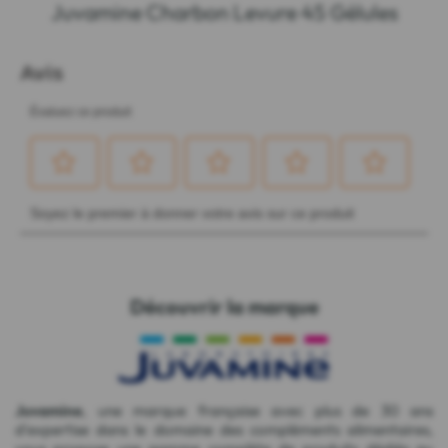
Juvamine Charbon Levure 45 Gélules
Découvrir la marque
Juvamine
, une marque française avec plus de 30 ans
d'expertise dans le domaine des compléments alimentaires,