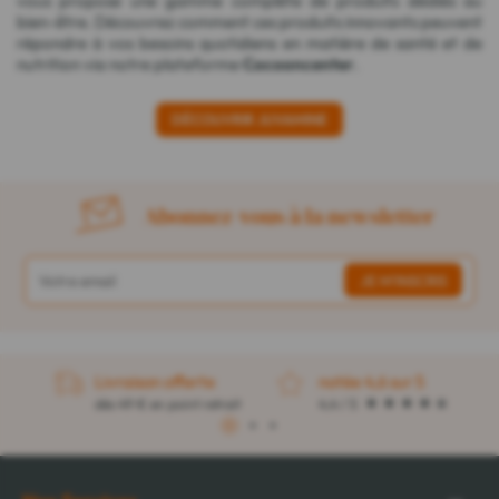
vous propose une gamme complète de produits dédiés au
bien-être. Découvrez comment ces produits innovants peuvent
répondre à vos besoins quotidiens en matière de santé et de
nutrition via notre plateforme
Cocooncenter
.
DÉCOUVRIR JUVAMINE
Abonnez-vous à la newsletter
Livraison offerte
notée 4,6 sur 5
dès 49 € en point retrait
4,4 / 5
1
2
3