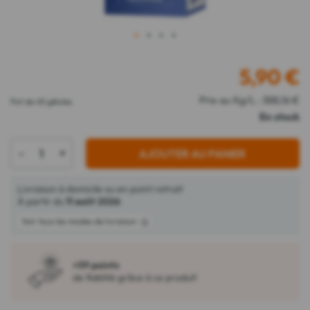
1
2
3
4
5,90
€
Prix au Kg/L : 388,16 €
Pot de 45 gélules
En stock
-
+
AJOUTER AU PANIER
Livraison à domicile ou en point retrait
À partir du
11 août 2026
Voir tous les modes de livraison
+59 points
de fidélité grâce à ce produit