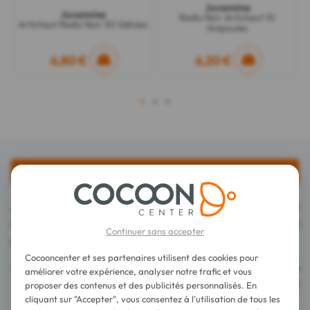
Juvamine
Juvamine
Radis Noir Artichaut 10
Artichaut Radis Noir 50 Gélules
Ampoules
6,80 €
6,20 €
1
2
3
Description
Juvamine Charbon + Levure 45 Gélules est un complément
alimentaire principalement formulé à base de charbon végétal
Continuer sans accepter
et de levure de bière pour lutter contre les gaz intestinaux.
Cocooncenter et ses partenaires utilisent des cookies pour
Le charbon végétal est reconnu pour ses propriétés
améliorer votre expérience, analyser notre trafic et vous
adsorbantes qui retient les molécules à sa surface et
proposer des contenus et des publicités personnalisés. En
cliquant sur "Accepter", vous consentez à l'utilisation de tous les
contribue à réduire les flatulences après le repas.