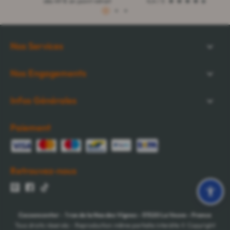
dès 49 € en point retrait
4,4 / 5
1
2
3
Nos Services
Nos Engagements
Infos Générales
Paiement
Retrouvez-nous
Cocooncenter
-
1 rue de la Nau des Vignes
-
51520
La Veuve
-
France
Tous droits réservés - Reproduction même partielle interdite © Copyright