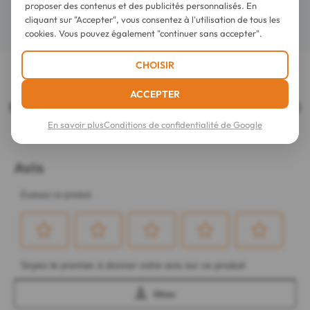
proposer des contenus et des publicités personnalisés. En
cliquant sur "Accepter", vous consentez à l'utilisation de tous les
Détails
cookies. Vous pouvez également "continuer sans accepter".
CHOISIR
LES DERNIERS AVIS SUR CET ARTICLE
ACCEPTER
Musc Intime Lingettes Intimes Sweet Litchi 30
lingettes
En savoir plus
Conditions de confidentialité de Google