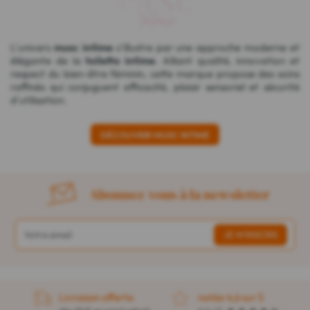
L'univers
musc intime
s'illustre par une approche moderne et
élégante de la
toilette intime
. Alliant qualité, innovation et
respect du bien-être féminin, cette marque propose des soins
raffinés qui conjuguent efficacité, plaisir sensoriel et sécurité
d'utilisation.
DÉCOUVRIR MUSC INTIME
Abonnez-vous à la newsletter
Livraison offerte
notée 4,6 sur 5