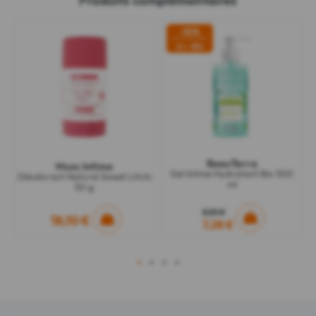
-10%
2 = -15%
BeauTerra
Musc Intime
Gel Intime Hydratant Bio 500
Déodorant Naturel Sweet Litchi
ml
50 g
8,10 €
18,10 €
7,28 €
1
2
3
4