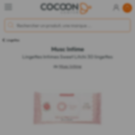
Lingettes
Musc Intime
Lingettes Intimes Sweet Litchi 30 lingettes
de
Musc Intime