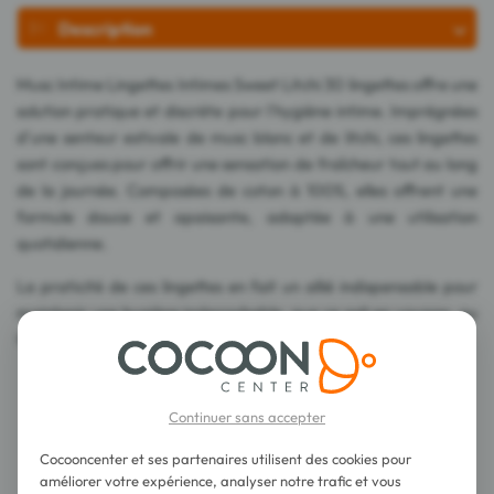
Description
Musc Intime Lingettes Intimes Sweet Litchi 30 lingettes offre une
solution pratique et discrète pour l'hygiène intime. Imprégnées
d'une senteur estivale de musc blanc et de litchi, ces lingettes
sont conçues pour offrir une sensation de fraîcheur tout au long
de la journée. Composées de coton à 100%, elles offrent une
formule douce et apaisante, adaptée à une utilisation
quotidienne.
La praticité de ces lingettes en fait un allié indispensable pour
maintenir une hygiène irréprochable, que ce soit en voyage, au
travail ou pendant les activités quotidiennes.
Conseils d'utilisation
Continuer sans accepter
Cocooncenter et ses partenaires utilisent des cookies pour
Composition
améliorer votre expérience, analyser notre trafic et vous