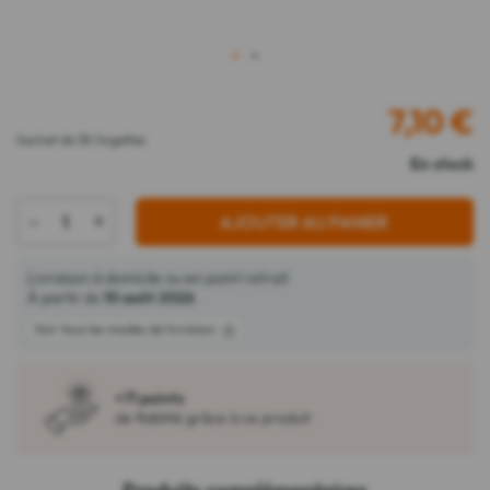
1
2
7,10
€
Sachet de 30 lingettes
En stock
-
+
AJOUTER AU PANIER
Livraison à domicile ou en point retrait
À partir du
10 août 2026
Voir tous les modes de livraison
+71 points
de fidélité grâce à ce produit
Produits complémentaires