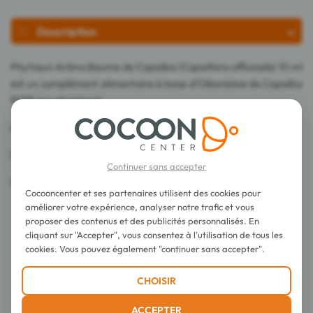
Description
Phytosun Arôms Baume de Copaïba (Copaïfera officinalis) 10 ml
est un complément alimentaire à base d'Oléorésine de Copaïba
100% pur et naturel.
Organe producteur : tronc incisé
Spécificité biochimique : bêta-caryophylène, alpha-humulène
Continuer sans accepter
Origine : Brésil.
Cocooncenter et ses partenaires utilisent des cookies pour
améliorer votre expérience, analyser notre trafic et vous
proposer des contenus et des publicités personnalisés. En
Conseils d'utilisation
cliquant sur "Accepter", vous consentez à l'utilisation de tous les
cookies. Vous pouvez également "continuer sans accepter".
Composition
CHOISIR
Détails
ACCEPTER