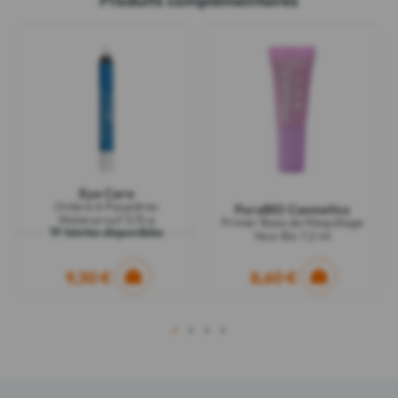
Eye Care
Ombre à Paupières
PuroBIO Cosmetics
Waterproof 3,15 g
Primer Base de Maquillage
19 teintes disponibles
Yeux Bio 7,2 ml
9,30 €
8,60 €
1
2
3
4