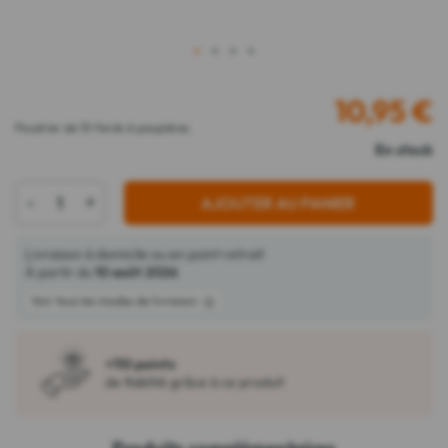
1
2
3
4
10,95
€
Poudrier de 10 fards à paupières
En stock
-
+
AJOUTER AU PANIER
Livraison à domicile ou en point retrait
À partir du
10 août 2026
Voir tous les modes de livraison
+110 points
de fidélité grâce à ce produit
Produits complémentaires