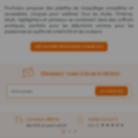
Profusion propose des palettes de maquillage complètes et
accessibles, conçues pour sublimer tous les styles. Ombres,
blush, highlighters et pinceaux se combinent dans des coffrets
pratiques, parfaits pour les débutants comme pour les
passionnés en quête de créativité et de couleurs.
DÉCOUVRIR PROFUSION COSMETICS
Abonnez-vous à la newsletter
Livraison offerte
notée 4,6 sur 5
dès 49 € en point retrait
4,4 / 5
1
2
3