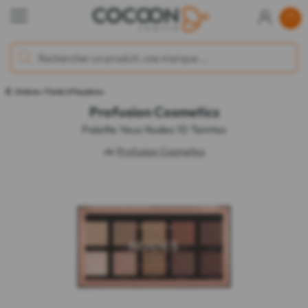
Ombres / Fards à Paupières
Profusion Cosmetics
Palette Yeux Nudes 10 Teintes
de
Profusion Cosmetics