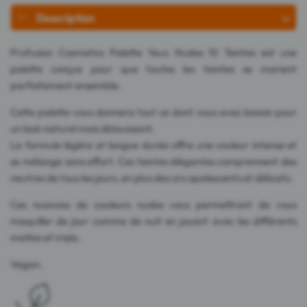
Description
Profusion Cosmetics Palette Yeux Nudes 10 Teintes est une
palette conçue pour que toutes les teintes se marient
parfaitement ensemble.
Cette palette vous donnera tout ce dont vous avez besoin pour
un look naturel mais éblouissant.
La formule légère et longue durée offre une couleur intense et
se mélange sans effort. Ces teintes élégantes comprennent des
neutres de tous les jours, en plus des ors opalescents et délicats.
Ces nuances de couleurs nudes vous permettront de vous
maquiller de jour comme de nuit en jouant avec les différents
mattes et irisés.
Vegan.