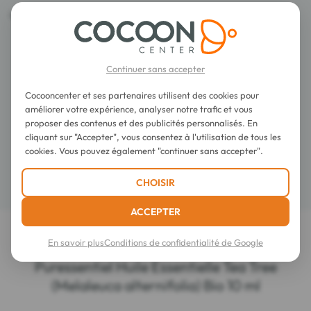
Certifié Agriculture Biologique. Contrôle FR-BIO-01.
Continuer sans accepter
Cocooncenter et ses partenaires utilisent des cookies pour
Conseils d'utilisation
améliorer votre expérience, analyser notre trafic et vous
proposer des contenus et des publicités personnalisés. En
cliquant sur "Accepter", vous consentez à l'utilisation de tous les
Composition
cookies. Vous pouvez également "continuer sans accepter".
CHOISIR
Détails
ACCEPTER
En savoir plus
Conditions de confidentialité de Google
LES DERNIERS AVIS SUR CET ARTICLE
Puressentiel Huile Essentielle Tea Tree
(Melaleuca alternifolia) Bio 10 ml