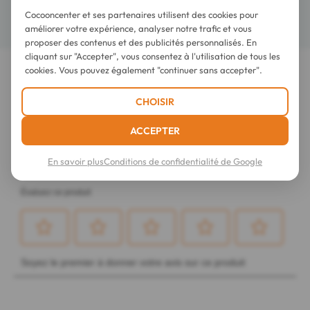
Cocooncenter et ses partenaires utilisent des cookies pour
Détails
améliorer votre expérience, analyser notre trafic et vous
proposer des contenus et des publicités personnalisés. En
cliquant sur "Accepter", vous consentez à l'utilisation de tous les
cookies. Vous pouvez également "continuer sans accepter".
LES DERNIERS AVIS SUR CET ARTICLE
CHOISIR
Puressentiel Huile Essentielle Tanaisie
Annuelle (Tanacetum annuum) Bio 5 ml
ACCEPTER
En savoir plus
Conditions de confidentialité de Google