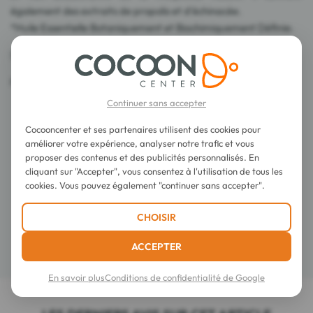
également des extraits de propolis et d'échinacée.
*Huile Essentielle Botaniquement et Biochimiquement Définie.
Sans conservateur.
Fabriqué en France.
Continuer sans accepter
Cocooncenter et ses partenaires utilisent des cookies pour
améliorer votre expérience, analyser notre trafic et vous
proposer des contenus et des publicités personnalisés. En
cliquant sur "Accepter", vous consentez à l'utilisation de tous les
Conseils d'utilisation
cookies. Vous pouvez également "continuer sans accepter".
Composition
CHOISIR
ACCEPTER
Détails
En savoir plus
Conditions de confidentialité de Google