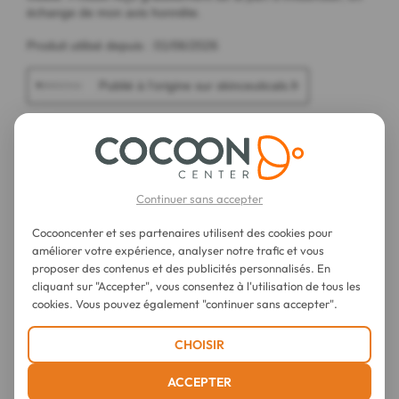
Continuer sans accepter
Cocooncenter et ses partenaires utilisent des cookies pour
améliorer votre expérience, analyser notre trafic et vous
proposer des contenus et des publicités personnalisés. En
cliquant sur "Accepter", vous consentez à l'utilisation de tous les
cookies. Vous pouvez également "continuer sans accepter".
CHOISIR
ACCEPTER