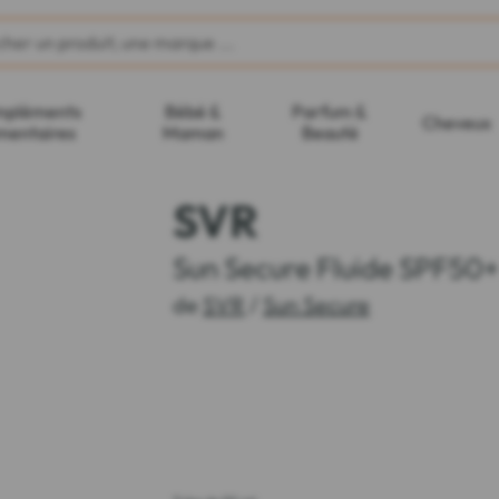
pléments
Bébé &
Parfum &
Cheveux
mentaires
Maman
Beauté
SVR
Sun Secure Fluide SPF50+
de
SVR
/
Sun Secure