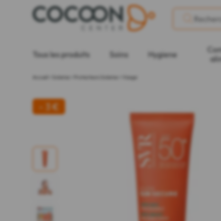
Com
Tous les produits
Soins
Hygiene
ali
Accueil
>
Solaires
>
Protecteurs Solaires
>
Visage
- 3 €