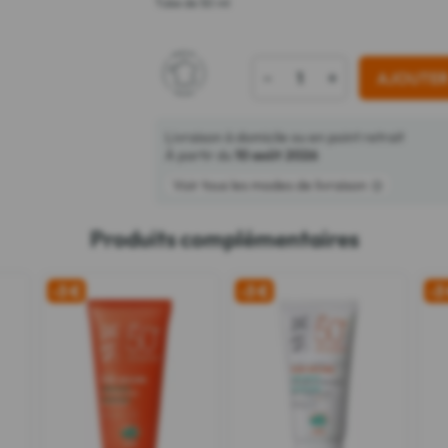
Tube de 50 ml
-
+
AJOUTER
Livraison à domicile ou en point retrait
À partir du
10 août 2026
Voir tous les modes de livraison
Produits complémentaires
-3 €
-3 €
-3