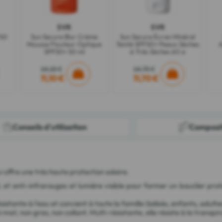
SVR
SVR
F50
Sun Secure Blur Crème
Sun Secure Écran Minéral
Mousse Flouteur Optique
Teinté SPF50+ Peaux Sèches
A
SPF50+ 50 ml
à Très Sèches 60 g
14,10 €
14,70 €
11,10 €
11,70 €
Conseils d'utilisation
Composi
 offre une très haute protection solaire.
 et anti-infrarouges et lumière visible pour former un bouclier pro
stante à l'eau et convient à toute la famille (bébés, enfants, adultes
at, non gras, non collant. Multi-résistante, elle résiste à la transpi