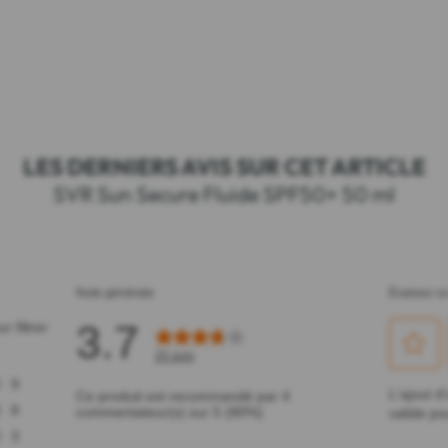
LES DERNIERS AVIS SUR CET ARTICLE
SVR Sun Secure Fluide SPF50+ 50 ml