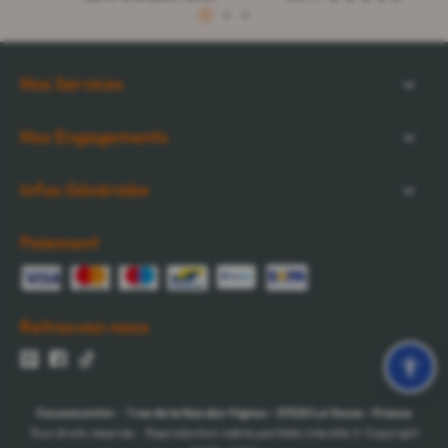
1
2
3
Nos Services
Nos Engagements
Infos Générales
Paiement
Retrouvez-nous
Cocooncenter
-
1 rue de la Nau des Vignes
-
51520
La Veuve
-
France
Tous droits réservés - Reproduction même partielle interdite © Copyright