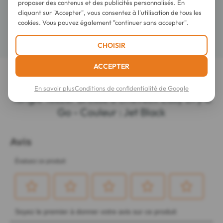
proposer des contenus et des publicités personnalisés. En
Conseils d'utilisation
cliquant sur "Accepter", vous consentez à l'utilisation de tous les
cookies. Vous pouvez également "continuer sans accepter".
Détails
CHOISIR
ACCEPTER
LES DERNIERS AVIS SUR CET ARTICLE
En savoir plus
Conditions de confidentialité de Google
Tangle Teezer Brosse à Cheveux Easy Dry &
Go - Couleur : Jet Black