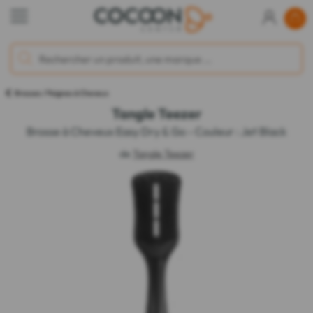
Brosses / Peignes à Cheveux
Tangle Teezer
Brosse à Cheveux Easy Dry & Go - Couleur : Jet Black
de
Tangle Teezer