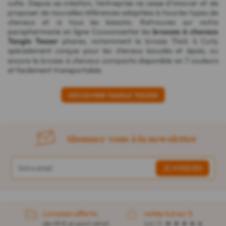
culte. Depuis sa création, l'entreprise ne cesse d'innover et de
proposer de nouvelles références adaptées à tous les types de
cheveux et à tous les besoins. Retrouvez sur notre
parapharmacie en ligne Cocooncenter les
brosses à cheveux
Tangle Teezer
phares, notamment la
brosse Thick & Curly
spécialement conçue pour les cheveux bouclés et épais, ou
encore la
brosse à cheveux compacte
disponible en 7 couleurs
et facilement transportable.
DÉCOUVRIR TANGLE TEEZER
Abonnez-vous à la newsletter
Livraison offerte
notée 4,6 sur 5
dès 49 € en point retrait
4,4 / 5