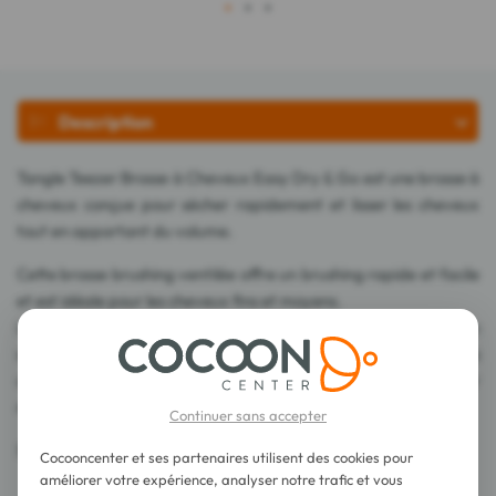
1
2
3
Description
Tangle Teezer Brosse à Cheveux Easy Dry & Go est une brosse à
cheveux conçue pour sécher rapidement et lisser les cheveux
tout en apportant du volume.
Cette brosse brushing ventilée offre un brushing rapide et facile
et est idéale pour les cheveux fins et moyens.
La technologie brevetée des dents associée à l'évent permet un
séchage rapide en même temps que le lissage des cheveux. Vos
cheveux gagnent en volume et retrouvent une douceur
naturelle.
Continuer sans accepter
Sa poignée légère facilite la prise en main.
Cocooncenter et ses partenaires utilisent des cookies pour
améliorer votre expérience, analyser notre trafic et vous