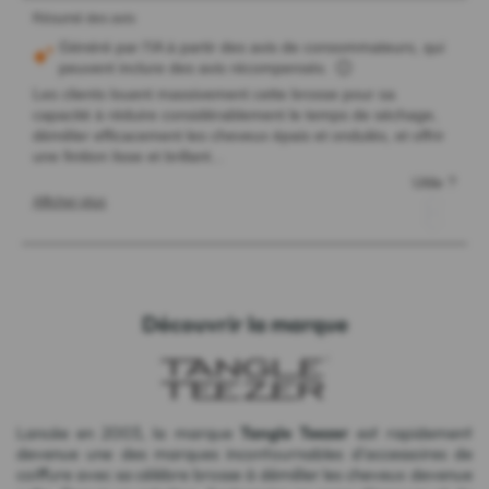
Découvrir la marque
Lancée en 2003, la marque
Tangle Teezer
est rapidement
devenue une des marques incontournables d'accessoires de
coiffure avec sa célèbre brosse à démêler les cheveux devenue