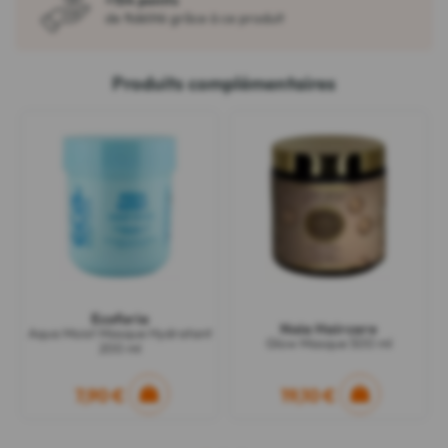
de fidélité grâce à ce produit
Produits complémentaires
Ecoforia
Noia Haircare
Aqua Moist Masque Hydratant
Glow Masque 500 ml
200 ml
7,90 €
19,10 €