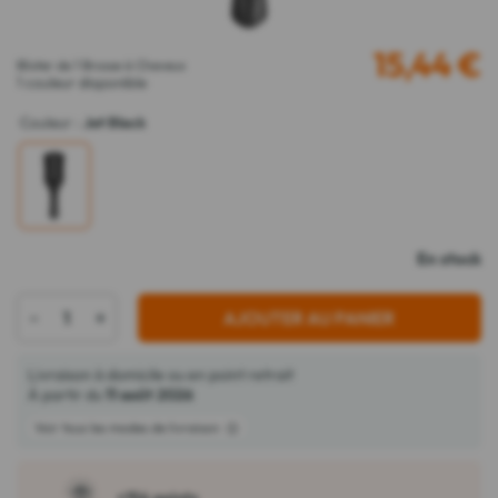
15,44
€
Blister de 1 Brosse à Cheveux
1 couleur disponible
Couleur
:
Jet Black
En stock
-
+
AJOUTER AU PANIER
Livraison à domicile ou en point retrait
À partir du
11 août 2026
Voir tous les modes de livraison
+154 points