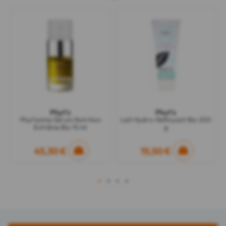
Phyt's
Phyt's
Phyt'ssima Sérum Nutrition
Lait Hydro-Nettoyant Bio 200
Extrême Bio 15 ml
g
45,30 €
15,50 €
1
2
3
4