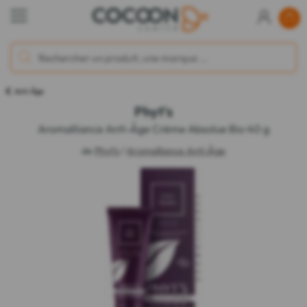
Anti-Âge
Phyt's
Aromalliance Anti-Âge Crème Absolue Bio 40 g
de
Phyt's
/
Aromalliance Anti-Âge