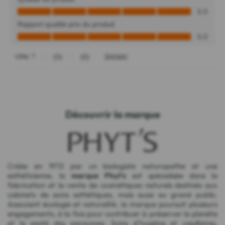
Découvrir la marque
Créée en 1972 par un biologiste naturopathe et une
esthéticienne, la
marque Phyt's
est spécialisée dans la
fabrication et la vente de cosmétiques naturels destinés aux
cabinets de soins esthétiques, mais aussi au grand public.
Associant écologie et naturalité, la marque poursuit plusieurs
engagements, à la fois pour contribuer à préserver la planète
et la santé des personnes. Soins d'hygiène et capillaires,