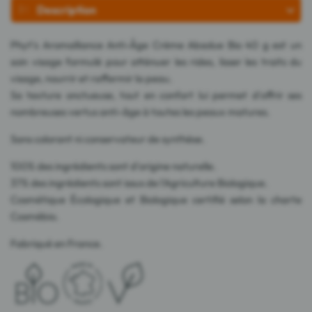
Description
Phyt's Aromalliance Anti-Âge Crème Absolue Bio 40 g est un
soin visage formulé pour atténuer les rides, lisser les traits du
visage, nourrir et raffermir la peau.
Sa texture onctueuse, tout en confort lui permet d'offrir ses
nombreuses vertus anti-âge à toutes les peaux matures.
Sans colorant ni conservateur de synthèse.
100% des ingrédients sont d'origine naturelle.
37% des ingrédients sont issus de l'Agriculture Biologique.
Cosmétique Écologique et Biologique certifié selon la charte
Cosmébio.
Fabriqué en France.