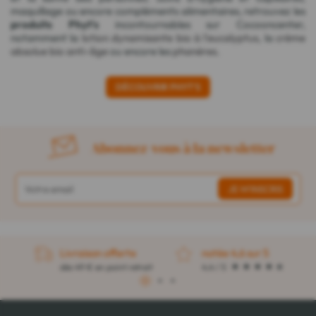
maquillage ou encore compléments alimentaires, retrouvez les
produits Phyt's
incontournables sur Cocooncenter,
notamment la
lotion dynamisante bio à l'eucalyptus
, la
crème
absolue bio anti-âge
ou encore les
phanères
.
DÉCOUVRIR PHYT'S
Abonnez-vous à la newsletter
Livraison offerte
notée 4,6 sur 5
dès 49 € en point retrait
4,4 / 5
1
2
3