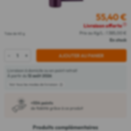
55,40
€
Livraison offerte
?
Prix au Kg/L : 1 385,00 €
Tube de 40 g
En stock
-
+
AJOUTER AU PANIER
Livraison à domicile ou en point retrait
À partir du
12 août 2026
Voir tous les modes de livraison
+554 points
de fidélité grâce à ce produit
Produits complémentaires